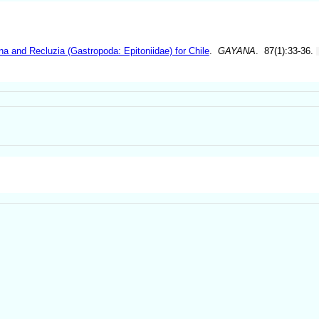
na and Recluzia (Gastropoda: Epitoniidae) for Chile
.
GAYANA
. 87(1):33-36.