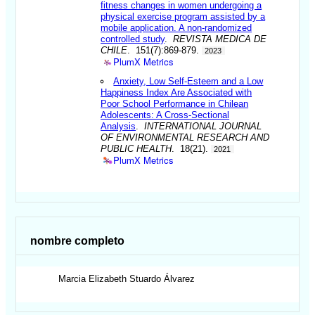
fitness changes in women undergoing a
physical exercise program assisted by a
mobile application. A non-randomized
controlled study
.
REVISTA MEDICA DE
CHILE
. 151(7):869-879.
2023
PlumX Metrics
Anxiety, Low Self-Esteem and a Low
Happiness Index Are Associated with
Poor School Performance in Chilean
Adolescents: A Cross-Sectional
Analysis
.
INTERNATIONAL JOURNAL
OF ENVIRONMENTAL RESEARCH AND
PUBLIC HEALTH
. 18(21).
2021
PlumX Metrics
nombre completo
Marcia Elizabeth
Stuardo Álvarez