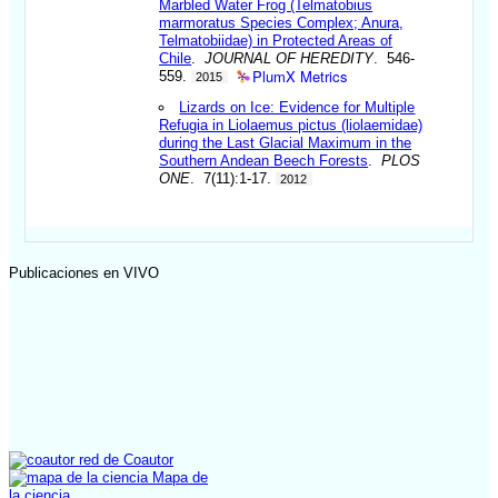
Marbled Water Frog (Telmatobius
marmoratus Species Complex; Anura,
Telmatobiidae) in Protected Areas of
Chile
.
JOURNAL OF HEREDITY
. 546-
PlumX Metrics
559.
2015
Lizards on Ice: Evidence for Multiple
Refugia in Liolaemus pictus (liolaemidae)
during the Last Glacial Maximum in the
Southern Andean Beech Forests
.
PLOS
ONE
. 7(11):1-17.
2012
Publicaciones en VIVO
red de Coautor
Mapa de
la ciencia