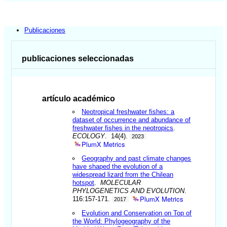
Publicaciones
publicaciones seleccionadas
artículo académico
Neotropical freshwater fishes: a
dataset of occurrence and abundance of
freshwater fishes in the neotropics
.
ECOLOGY
. 14(4).
2023
PlumX Metrics
Geography and past climate changes
have shaped the evolution of a
widespread lizard from the Chilean
hotspot
.
MOLECULAR
PHYLOGENETICS AND EVOLUTION
.
PlumX Metrics
116:157-171.
2017
Evolution and Conservation on Top of
the World: Phylogeography of the