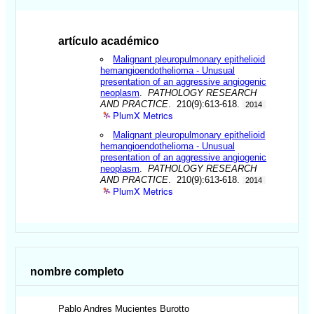
artículo académico
Malignant pleuropulmonary epithelioid
hemangioendothelioma - Unusual
presentation of an aggressive angiogenic
neoplasm
.
PATHOLOGY RESEARCH
AND PRACTICE
. 210(9):613-618.
2014
PlumX Metrics
Malignant pleuropulmonary epithelioid
hemangioendothelioma - Unusual
presentation of an aggressive angiogenic
neoplasm
.
PATHOLOGY RESEARCH
AND PRACTICE
. 210(9):613-618.
2014
PlumX Metrics
nombre completo
Pablo Andres
Mucientes Burotto