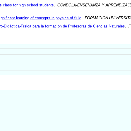
cs class for high school students
.
GONDOLA-ENSENANZA Y APRENDIZAJE
ignificant learning of concepts in physics of fluid
.
FORMACION UNIVERSIT
ro-Didáctica-Física para la formación de Profesoras de Ciencias Naturales
.
F