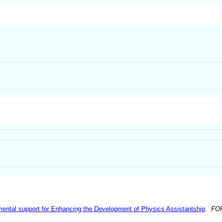
mental support for Enhancing the Development of Physics Assistantship
.
FO