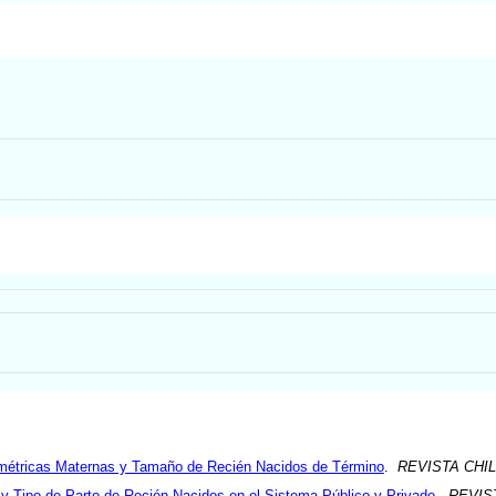
ométricas Maternas y Tamaño de Recién Nacidos de Término
.
REVISTA CHI
 y Tipo de Parto de Recién Nacidos en el Sistema Público y Privado
.
REVIS