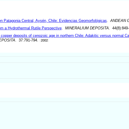
en Patagonia Central, Aysén, Chile: Evidencias Geomorfológicas
.
ANDEAN 
om a Hydrothermal Rutile Perspective
.
MINERALIUM DEPOSITA
. 44(8):849
 copper deposits of cenozoic age in northern Chile: Adakitic versus normal C
EPOSITA
. 37:791-794.
2002