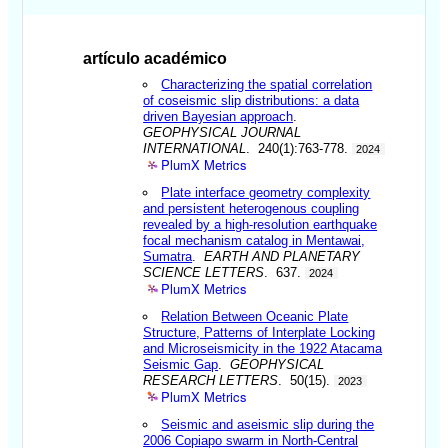
artículo académico
Characterizing the spatial correlation
of coseismic slip distributions: a data
driven Bayesian approach
.
GEOPHYSICAL JOURNAL
INTERNATIONAL
. 240(1):763-778.
2024
PlumX Metrics
Plate interface geometry complexity
and persistent heterogenous coupling
revealed by a high-resolution earthquake
focal mechanism catalog in Mentawai,
Sumatra
.
EARTH AND PLANETARY
SCIENCE LETTERS
. 637.
2024
PlumX Metrics
Relation Between Oceanic Plate
Structure, Patterns of Interplate Locking
and Microseismicity in the 1922 Atacama
Seismic Gap
.
GEOPHYSICAL
RESEARCH LETTERS
. 50(15).
2023
PlumX Metrics
Seismic and aseismic slip during the
2006 Copiapo swarm in North-Central