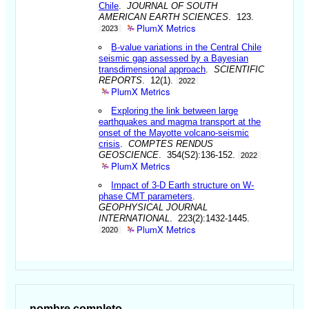
Chile
.
JOURNAL OF SOUTH
AMERICAN EARTH SCIENCES
. 123.
PlumX Metrics
2023
B-value variations in the Central Chile
seismic gap assessed by a Bayesian
transdimensional approach
.
SCIENTIFIC
REPORTS
. 12(1).
2022
PlumX Metrics
Exploring the link between large
earthquakes and magma transport at the
onset of the Mayotte volcano-seismic
crisis
.
COMPTES RENDUS
GEOSCIENCE
. 354(S2):136-152.
2022
PlumX Metrics
Impact of 3-D Earth structure on W-
phase CMT parameters
.
GEOPHYSICAL JOURNAL
INTERNATIONAL
. 223(2):1432-1445.
PlumX Metrics
2020
nombre completo