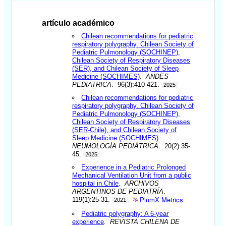
artículo académico
Chilean recommendations for pediatric
respiratory polygraphy. Chilean Society of
Pediatric Pulmonology (SOCHINEP),
Chilean Society of Respiratory Diseases
(SER), and Chilean Society of Sleep
Medicine (SOCHIMES)
.
ANDES
PEDIATRICA
. 96(3):410-421.
2025
Chilean recommendations for pediatric
respiratory polygraphy. Chilean Society of
Pediatric Pulmonology (SOCHINEP),
Chilean Society of Respiratory Diseases
(SER-Chile), and Chilean Society of
Sleep Medicine (SOCHIMES)
.
NEUMOLOGÍA PEDIÁTRICA
. 20(2):35-
45.
2025
Experience in a Pediatric Prolonged
Mechanical Ventilation Unit from a public
hospital in Chile
.
ARCHIVOS
ARGENTINOS DE PEDIATRÍA
.
PlumX Metrics
119(1):25-31.
2021
Pediatric polygraphy: A 6-year
experience
.
REVISTA CHILENA DE