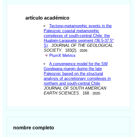
artículo académico
Tectono-metamorphic events in the
Paleozoic coastal metamorphic
complexes of south-central Chile: the
Hualpén-Laraquete segment (36.5-37.5°
S)
.
JOURNAL OF THE GEOLOGICAL
SOCIETY
. 183(2).
2026
PlumX Metrics
A convergence model for the SW
Gondwana margin during the late
Paleozoic based on the structural
analysis of accretionary complexes in
northern and south-central Chile
.
JOURNAL OF SOUTH AMERICAN
EARTH SCIENCES
. 168.
2025
nombre completo