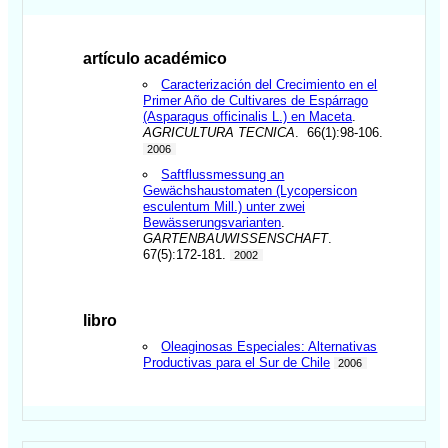
artículo académico
Caracterización del Crecimiento en el
Primer Año de Cultivares de Espárrago
(Asparagus officinalis L.) en Maceta
.
AGRICULTURA TECNICA
. 66(1):98-106.
2006
Saftflussmessung an
Gewächshaustomaten (Lycopersicon
esculentum Mill.) unter zwei
Bewässerungsvarianten
.
GARTENBAUWISSENSCHAFT
.
67(5):172-181.
2002
libro
Oleaginosas Especiales: Alternativas
Productivas para el Sur de Chile
2006