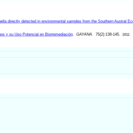
enella directly detected in environmental samples from the Southern Austral E
nos y su Uso Potencial en Biorremediación
.
GAYANA
. 75(2):138-145.
2011