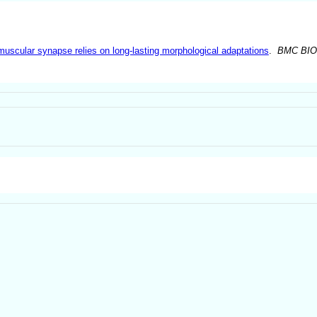
muscular synapse relies on long-lasting morphological adaptations
.
BMC BI