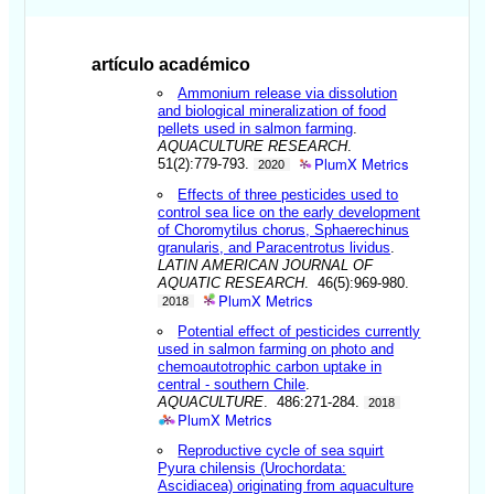
artículo académico
Ammonium release via dissolution
and biological mineralization of food
pellets used in salmon farming
.
AQUACULTURE RESEARCH
.
PlumX Metrics
51(2):779-793.
2020
Effects of three pesticides used to
control sea lice on the early development
of Choromytilus chorus, Sphaerechinus
granularis, and Paracentrotus lividus
.
LATIN AMERICAN JOURNAL OF
AQUATIC RESEARCH
. 46(5):969-980.
PlumX Metrics
2018
Potential effect of pesticides currently
used in salmon farming on photo and
chemoautotrophic carbon uptake in
central - southern Chile
.
AQUACULTURE
. 486:271-284.
2018
PlumX Metrics
Reproductive cycle of sea squirt
Pyura chilensis (Urochordata:
Ascidiacea) originating from aquaculture