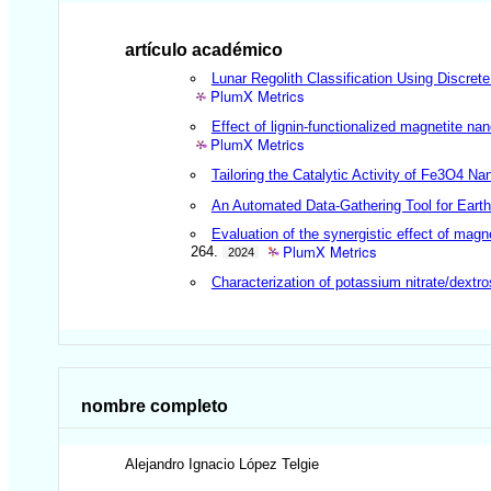
artículo académico
Lunar Regolith Classification Using Discre
PlumX Metrics
Effect of lignin-functionalized magnetite n
PlumX Metrics
Tailoring the Catalytic Activity of Fe3O4 N
An Automated Data-Gathering Tool for Earth
Evaluation of the synergistic effect of mag
PlumX Metrics
264.
2024
Characterization of potassium nitrate/dextro
nombre completo
Alejandro Ignacio
López Telgie