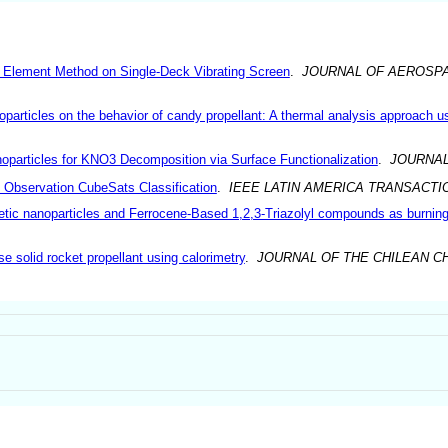
te Element Method on Single-Deck Vibrating Screen
.
JOURNAL OF AEROSP
anoparticles on the behavior of candy propellant: A thermal analysis approac
anoparticles for KNO3 Decomposition via Surface Functionalization
.
JOURNAL
 Observation CubeSats Classification
.
IEEE LATIN AMERICA TRANSACTI
netic nanoparticles and Ferrocene-Based 1,2,3-Triazolyl compounds as burning 
se solid rocket propellant using calorimetry
.
JOURNAL OF THE CHILEAN C