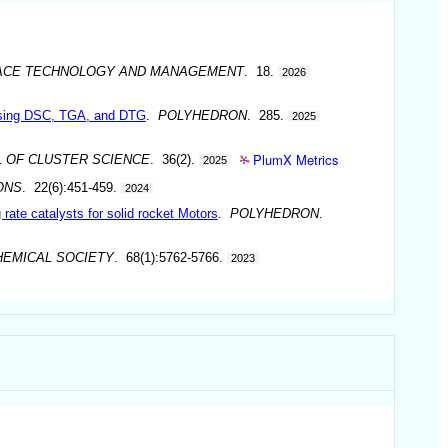
ACE TECHNOLOGY AND MANAGEMENT
. 18.
2026
h using DSC, TGA, and DTG
.
POLYHEDRON
. 285.
2025
PlumX Metrics
 OF CLUSTER SCIENCE
. 36(2).
2025
ONS
. 22(6):451-459.
2024
rate catalysts for solid rocket Motors
.
POLYHEDRON
.
HEMICAL SOCIETY
. 68(1):5762-5766.
2023