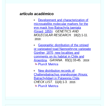
artículo académico
Development and characterization of
microsatellite molecular markers for the
eye mask frog Batrachyla taeniata
(Girard, 1855)
.
GENETICS AND
MOLECULAR RESEARCH
. 18(2):1-11.
2019
Geographic distribution of the striped
or variegated toad Nannophryne variegate
Günther, 1870, new localities and
comments on its habitat in Chile and
Argentina
.
GAYANA
. 83(1):33-45.
2019
PlumX Metrics
New distribution records of
Chaltenobatrachus grandisonae (Anura:
Batrachylidae) in Patagonia Chile
.
CHECK LIST
. 11(4):1-3.
2015
PlumX Metrics