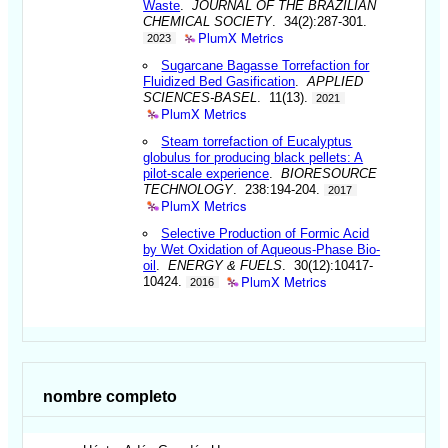
Waste
.
JOURNAL OF THE BRAZILIAN
CHEMICAL SOCIETY
. 34(2):287-301.
PlumX Metrics
2023
Sugarcane Bagasse Torrefaction for
Fluidized Bed Gasification
.
APPLIED
SCIENCES-BASEL
. 11(13).
2021
PlumX Metrics
Steam torrefaction of Eucalyptus
globulus for producing black pellets: A
pilot-scale experience
.
BIORESOURCE
TECHNOLOGY
. 238:194-204.
2017
PlumX Metrics
Selective Production of Formic Acid
by Wet Oxidation of Aqueous-Phase Bio-
oil
.
ENERGY & FUELS
. 30(12):10417-
PlumX Metrics
10424.
2016
nombre completo