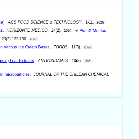
sa)
.
ACS FOOD SCIENCE & TECHNOLOGY
. 1-11.
2025
PlumX Metrics
ts
.
HORIZONTE MEDICO
. 24(2).
2024
 23(2):122-130.
2023
 in Various Ice Cream Bases
.
FOODS
. 11(3).
2022
nsis) Leaf Extracts
.
ANTIOXIDANTS
. 10(5).
2021
an microparticles
.
JOURNAL OF THE CHILEAN CHEMICAL