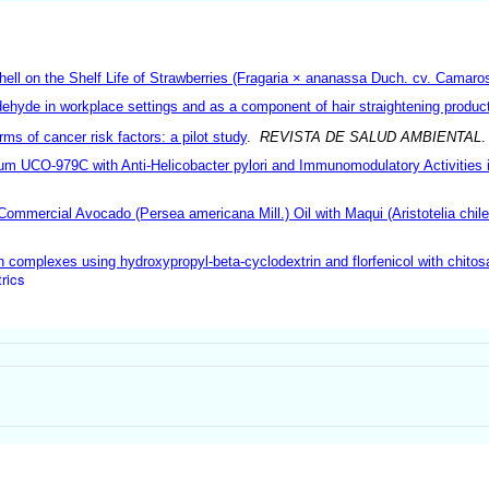
ell on the Shelf Life of Strawberries (Fragaria × ananassa Duch. cv. Camaro
ldehyde in workplace settings and as a component of hair straightening produc
rms of cancer risk factors: a pilot study
.
REVISTA DE SALUD AMBIENTAL
.
ntum UCO-979C with Anti-Helicobacter pylori and Immunomodulatory Activities
ommercial Avocado (Persea americana Mill.) Oil with Maqui (Aristotelia chile
n complexes using hydroxypropyl-beta-cyclodextrin and florfenicol with chitos
rics