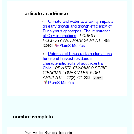
artículo académico
Climate and water availability impacts
on early growth and growth efficiency of
Eucalyptus genotypes: The importance
of GxE interactions
.
FOREST
ECOLOGY AND MANAGEMENT
. 458.
PlumX Metrics
2020
Potential of Pinus radiata plantations
for use of harvest residues in
characteristic soils of south-central
Chile
.
REVISTA CHAPINGO SERIE
CIENCIAS FORESTALES Y DEL
AMBIENTE
. 22(2):221-233.
2016
PlumX Metrics
nombre completo
Yuri Emilio
Burgos Tornería