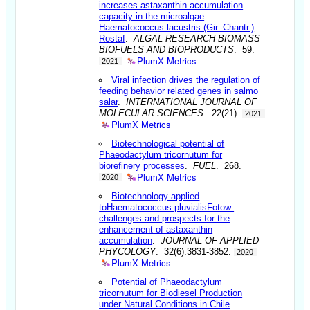
increases astaxanthin accumulation
capacity in the microalgae
Haematococcus lacustris (Gir.-Chantr.)
Rostaf
.
ALGAL RESEARCH-BIOMASS
BIOFUELS AND BIOPRODUCTS
. 59.
PlumX Metrics
2021
Viral infection drives the regulation of
feeding behavior related genes in salmo
salar
.
INTERNATIONAL JOURNAL OF
MOLECULAR SCIENCES
. 22(21).
2021
PlumX Metrics
Biotechnological potential of
Phaeodactylum tricornutum for
biorefinery processes
.
FUEL
. 268.
PlumX Metrics
2020
Biotechnology applied
toHaematococcus pluvialisFotow:
challenges and prospects for the
enhancement of astaxanthin
accumulation
.
JOURNAL OF APPLIED
PHYCOLOGY
. 32(6):3831-3852.
2020
PlumX Metrics
Potential of Phaeodactylum
tricornutum for Biodiesel Production
under Natural Conditions in Chile
.