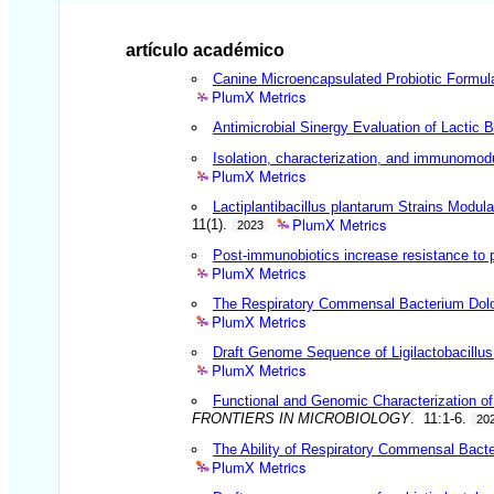
artículo académico
Canine Microencapsulated Probiotic Formul
PlumX Metrics
Antimicrobial Sinergy Evaluation of Lactic 
Isolation, characterization, and immunomodul
PlumX Metrics
Lactiplantibacillus plantarum Strains Modul
PlumX Metrics
11(1).
2023
Post-immunobiotics increase resistance to 
PlumX Metrics
The Respiratory Commensal Bacterium Dol
PlumX Metrics
Draft Genome Sequence of Ligilactobacillus
PlumX Metrics
Functional and Genomic Characterization of
FRONTIERS IN MICROBIOLOGY
. 11:1-6.
20
The Ability of Respiratory Commensal Bacte
PlumX Metrics