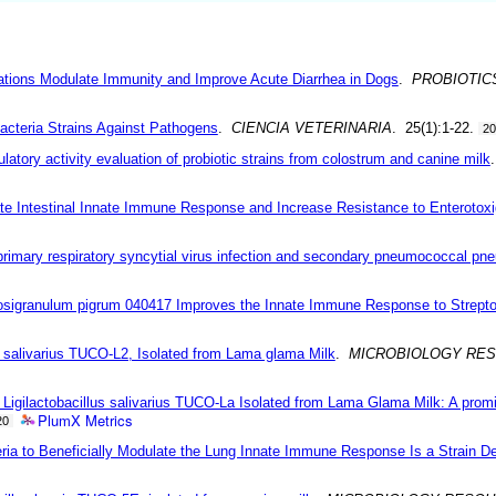
ations Modulate Immunity and Improve Acute Diarrhea in Dogs
.
PROBIOTIC
Bacteria Strains Against Pathogens
.
CIENCIA VETERINARIA
. 25(1):1-22.
2
atory activity evaluation of probiotic strains from colostrum and canine milk
ate Intestinal Innate Immune Response and Increase Resistance to Enterotoxig
primary respiratory syncytial virus infection and secondary pneumococcal pn
osigranulum pigrum 040417 Improves the Innate Immune Response to Strep
 salivarius TUCO-L2, Isolated from Lama glama Milk
.
MICROBIOLOGY RE
 Ligilactobacillus salivarius TUCO-La Isolated from Lama Glama Milk: A prom
PlumX Metrics
20
ria to Beneficially Modulate the Lung Innate Immune Response Is a Strain De