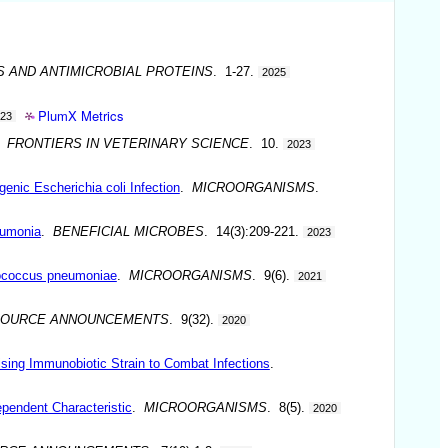
S AND ANTIMICROBIAL PROTEINS
. 1-27.
2025
PlumX Metrics
023
.
FRONTIERS IN VETERINARY SCIENCE
. 10.
2023
enic Escherichia coli Infection
.
MICROORGANISMS
.
eumonia
.
BENEFICIAL MICROBES
. 14(3):209-221.
2023
tococcus pneumoniae
.
MICROORGANISMS
. 9(6).
2021
SOURCE ANNOUNCEMENTS
. 9(32).
2020
ising Immunobiotic Strain to Combat Infections
.
pendent Characteristic
.
MICROORGANISMS
. 8(5).
2020