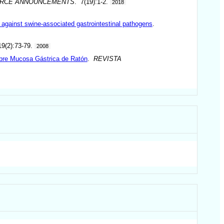
URCE ANNOUNCEMENTS
. 7(19):1-2.
2018
cts against swine-associated gastrointestinal pathogens
.
19(2):73-79.
2008
obre Mucosa Gástrica de Ratón
.
REVISTA