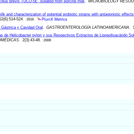
illus brevis TUCO-5E, isolated from porcine milk
.
MICROBIOLOGY RESO
milk and characterization of potential probiotic strains with antagonistic effe
PlumX Metrics
62(6):514-524.
2016
 Gástrica y Cavidad Oral
.
GASTROENTEROLOGÍA LATINOAMERICANA
. 
s de Helicobacter pylori y sus Respectivos Extractos de Lipopolisacárido S
OMÉDICAS
. 2(3):43-48.
2008