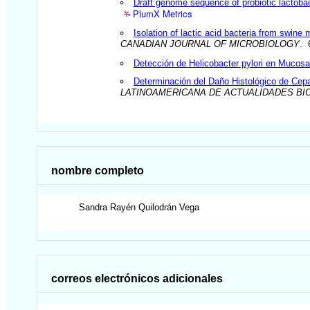
Draft genome sequence of probiotic lactobac
PlumX Metrics
Isolation of lactic acid bacteria from swine 
CANADIAN JOURNAL OF MICROBIOLOGY
. 
Detección de Helicobacter pylori en Mucosa
Determinación del Daño Histológico de Cepa
LATINOAMERICANA DE ACTUALIDADES BI
nombre completo
Sandra Rayén
Quilodrán Vega
correos electrónicos adicionales