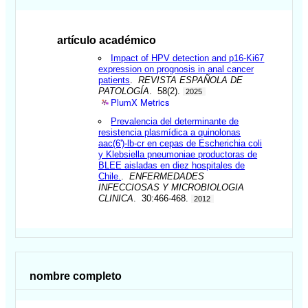
artículo académico
Impact of HPV detection and p16-Ki67
expression on prognosis in anal cancer
patients
.
REVISTA ESPAÑOLA DE
PATOLOGÍA
. 58(2).
2025
PlumX Metrics
Prevalencia del determinante de
resistencia plasmídica a quinolonas
aac(6')-lb-cr en cepas de Escherichia coli
y Klebsiella pneumoniae productoras de
BLEE aisladas en diez hospitales de
Chile.
.
ENFERMEDADES
INFECCIOSAS Y MICROBIOLOGIA
CLINICA
. 30:466-468.
2012
nombre completo