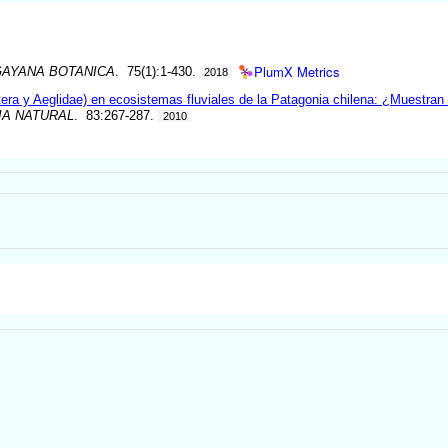
PlumX Metrics
GAYANA BOTANICA
. 75(1):1-430.
2018
era y Aeglidae) en ecosistemas fluviales de la Patagonia chilena: ¿Muestran
IA NATURAL
. 83:267-287.
2010