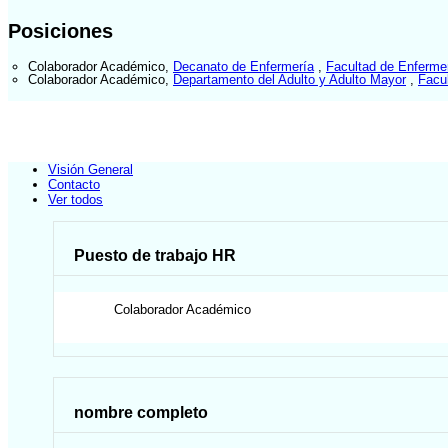
Posiciones
Colaborador Académico
,
Decanato de Enfermería
,
Facultad de Enferme
Colaborador Académico
,
Departamento del Adulto y Adulto Mayor
,
Facu
Visión General
Contacto
Ver todos
Puesto de trabajo HR
Colaborador Académico
nombre completo