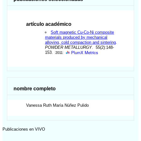
artículo académico
Soft magnetic Cu-Co-Ni composite
materials produced by mechanical
alloying, cold compaction and sintering
.
POWDER METALLURGY
. 55(2):148-
PlumX Metrics
153.
2011
nombre completo
Vanessa Ruth María
Núñez Pulido
Publicaciones en VIVO