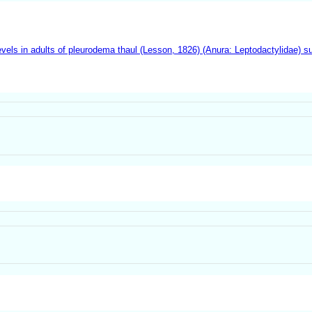
evels in adults of pleurodema thaul (Lesson, 1826) (Anura: Leptodactylidae) su