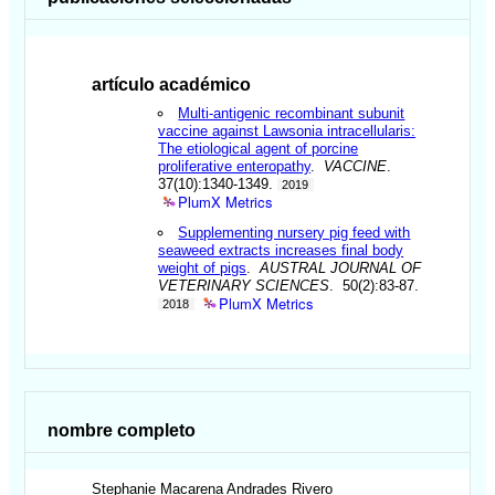
artículo académico
Multi-antigenic recombinant subunit
vaccine against Lawsonia intracellularis:
The etiological agent of porcine
proliferative enteropathy
.
VACCINE
.
37(10):1340-1349.
2019
PlumX Metrics
Supplementing nursery pig feed with
seaweed extracts increases final body
weight of pigs
.
AUSTRAL JOURNAL OF
VETERINARY SCIENCES
. 50(2):83-87.
PlumX Metrics
2018
nombre completo
Stephanie Macarena
Andrades Rivero