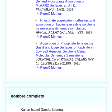
Derived Flocculants Adsorption on
Mg(OH)2 Surfaces at pH 11
.
POLYMERS
. 17(2).
2025
PlumX Metrics
Phosphate aggregation, diffusion, and
adsorption on kaolinite in saline solutions
by molecular dynamics simulation
.
APPLIED CLAY SCIENCE
. 233.
2023
PlumX Metrics
Adsorption of Phosphate Ions on the
Basal and Edge Surfaces of Kaolinite in
Low Salt Aqueous Solutions Using
Molecular Dynamics Simulations
.
JOURNAL OF PHYSICAL CHEMISTRY
C
. 125(38):21179-21190.
2021
PlumX Metrics
nombre completo
Karien Isabel
García Becerra