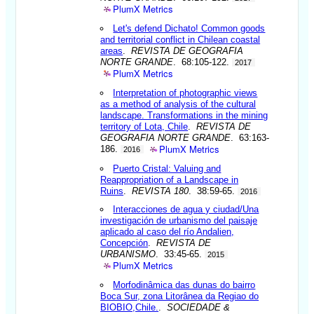
PlumX Metrics
Let's defend Dichato! Common goods
and territorial conflict in Chilean coastal
areas
.
REVISTA DE GEOGRAFIA
NORTE GRANDE
. 68:105-122.
2017
PlumX Metrics
Interpretation of photographic views
as a method of analysis of the cultural
landscape. Transformations in the mining
territory of Lota, Chile
.
REVISTA DE
GEOGRAFIA NORTE GRANDE
. 63:163-
PlumX Metrics
186.
2016
Puerto Cristal: Valuing and
Reappropriation of a Landscape in
Ruins
.
REVISTA 180
. 38:59-65.
2016
Interacciones de agua y ciudad/Una
investigación de urbanismo del paisaje
aplicado al caso del río Andalien,
Concepción
.
REVISTA DE
URBANISMO
. 33:45-65.
2015
PlumX Metrics
Morfodinâmica das dunas do bairro
Boca Sur, zona Litorânea da Regiao do
BIOBIO,Chile.
.
SOCIEDADE &