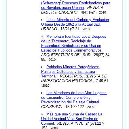
(Schwager): Procesos Participativos para
su Revalorización Urbana
.
REVISTA
LABOR & ENGENHO
. 4(4):1-24.
2010
Lebu: Minería del Carbón y Evolución
Urbana Desde 1862 a la Actualidad
.
URBANO
. 13(21):7-21.
2010
Memoria e Identidad Local Después
de un Terremoto: Reciclaje de
Escombros Simbólicos y su Uso en
Espacios Públicos Conmemorativos
.
ARQUITECTURAS DEL SUR
. 28(37):84-
95.
2010
Poblados Mineros Patagónicos:
Paisajes Culturales y Estructura
Territorial
.
REGISTROS. REVISTA DE
INVESTIGACION HISTORICA
. 7:49-61.
2010
Los Miradores de Lota Alto: Lugares
de Encuentro, Comprensión y
Revalorización del Paisaje Cultural
.
CONSERVA
. 13:109-122.
2009
Más que una Suma de Casas: La
Unidad Vecinal Villa San Pedro de
Coronel
.
REVISTA INVI
. 24(67):127-
152.
2009