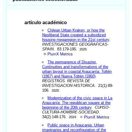
artículo académico
Chilean Urban Kraken, or how the
Neoliberal State created a subsidized
housing megaregion in the 21st century
.
INVESTIGACIONES GEOGRAFICAS-
SPAIN
. 83:179-195.
2025
PlumX Metrics
The permanence of Disaster.
Continuities and transformations of the
urban layout in coastal Araucanía: Toltén
(1867) and Nueva Toltén (1960)
.
REGISTROS. REVISTA DE
INVESTIGACION HISTORICA
. 21(1):89-
106.
2025
Modernization of the civic space in La
Araucanía: The republican square at the
beginning of the 20th century
.
CUHSO-
CULTURA-HOMBRE-SOCIEDAD
.
PlumX Metrics
34(2):148-176.
2024
Public space in Araucania: Urban
imaginaries and reconfiguration of the