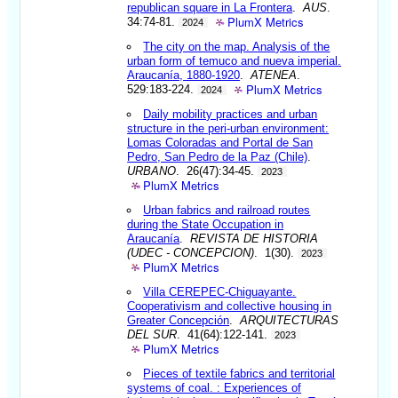
republican square in La Frontera
.
AUS
.
PlumX Metrics
34:74-81.
2024
The city on the map. Analysis of the
urban form of temuco and nueva imperial.
Araucanía, 1880-1920
.
ATENEA
.
PlumX Metrics
529:183-224.
2024
Daily mobility practices and urban
structure in the peri-urban environment:
Lomas Coloradas and Portal de San
Pedro, San Pedro de la Paz (Chile)
.
URBANO
. 26(47):34-45.
2023
PlumX Metrics
Urban fabrics and railroad routes
during the State Occupation in
Araucanía
.
REVISTA DE HISTORIA
(UDEC - CONCEPCION)
. 1(30).
2023
PlumX Metrics
Villa CEREPEC-Chiguayante.
Cooperativism and collective housing in
Greater Concepción
.
ARQUITECTURAS
DEL SUR
. 41(64):122-141.
2023
PlumX Metrics
Pieces of textile fabrics and territorial
systems of coal. : Experiences of