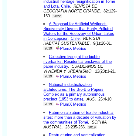
industrial heritage resignification in Tomé
and Lota, Chile
.
REVISTA DE
GEOGRAFIA NORTE GRANDE
. 82:129-
150.
2022
A Proposal for Artificial Wetlands,
Biodiversity Drivers that Purify Polluted
Waters for the Recovery of Urban Lakes
in Concepción, Chile
.
REVISTA
HABITAT SUSTENTABLE
. 9(1):20-31.
PlumX Metrics
2019
Collective living at the biobío
riverbanks. Residential enclaves of the
paper industry
.
CUADERNOS DE
VIVIENDA Y URBANISMO
. 12(23):1-21.
PlumX Metrics
2019
National industrialization
architectures. The Bío-Bío Papers
Complex as a primary autonomous
precinct (1953 to date)
.
AUS
. 25:4-10.
PlumX Metrics
2019
Patrimonialization of textile industrial
sites: more than a decade of valuation by
the communities of Tomé
.
SOPHIA
AUSTRAL
. 23:235-256.
2019
Restructuring and verticalization