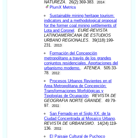
NATUREZA
. 26(2):369-383.
2014
PlumX Metrics
Sustainable mining heritage tourism:
indicators and a methodological proposal
for the former coal mining settlements of
Lota and Coronel
.
EURE-REVISTA
LATINOAMERICANA DE ESTUDIOS
URBANO REGIONALES
. 39(118):199-
231.
2013
Formación del Concepción
metropolitano a través de los grandes
conjuntos residenciales. Aportaciones del
urbanismo moderno.
.
ATENEA
. 505:33-
78.
2012
Procesos Urbanos Revientes en el
Area Metropolitana de Concepción:
Transformaciones Morfológicas y
Tipologías de Ocupación
.
REVISTA DE
GEOGRAFIA NORTE GRANDE
. 49:79-
97.
2011
San Fernado en el Siglo XX: de la
Ciudad Concentrada al Mosaíco Urbano
.
REVISTA DE URBANISMO
. 14(24):119-
136.
2011
El Paisaje Cultural de Puchoco