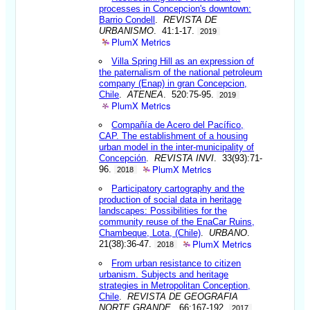
processes in Concepcion's downtown:
Barrio Condell
.
REVISTA DE
URBANISMO
. 41:1-17.
2019
PlumX Metrics
Villa Spring Hill as an expression of
the paternalism of the national petroleum
company (Enap) in gran Concepcion,
Chile
.
ATENEA
. 520:75-95.
2019
PlumX Metrics
Compañía de Acero del Pacífico,
CAP. The establishment of a housing
urban model in the inter-municipality of
Concepción
.
REVISTA INVI
. 33(93):71-
PlumX Metrics
96.
2018
Participatory cartography and the
production of social data in heritage
landscapes: Possibilities for the
community reuse of the EnaCar Ruins,
Chambeque, Lota, (Chile)
.
URBANO
.
PlumX Metrics
21(38):36-47.
2018
From urban resistance to citizen
urbanism. Subjects and heritage
strategies in Metropolitan Conception,
Chile
.
REVISTA DE GEOGRAFIA
NORTE GRANDE
. 66:167-192.
2017