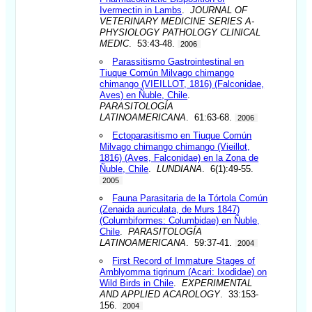
Ivermectin in Lambs
.
JOURNAL OF
VETERINARY MEDICINE SERIES A-
PHYSIOLOGY PATHOLOGY CLINICAL
MEDIC
. 53:43-48.
2006
Parassitismo Gastrointestinal en
Tiuque Común Milvago chimango
chimango (VIEILLOT, 1816) (Falconidae,
Aves) en Ñuble, Chile
.
PARASITOLOGÍA
LATINOAMERICANA
. 61:63-68.
2006
Ectoparasitismo en Tiuque Común
Milvago chimango chimango (Vieillot,
1816) (Aves, Falconidae) en la Zona de
Ñuble, Chile
.
LUNDIANA
. 6(1):49-55.
2005
Fauna Parasitaria de la Tórtola Común
(Zenaida auriculata, de Murs 1847)
(Columbiformes: Columbidae) en Ñuble,
Chile
.
PARASITOLOGÍA
LATINOAMERICANA
. 59:37-41.
2004
First Record of Immature Stages of
Amblyomma tigrinum (Acari: Ixodidae) on
Wild Birds in Chile
.
EXPERIMENTAL
AND APPLIED ACAROLOGY
. 33:153-
156.
2004