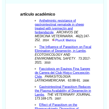
artículo académico
Anthelmintic resistance of
gastrointestinal nematode in sheep
treated with ivermectin and
fenbendazole
.
ARCHIVOS DE
MEDICINA VETERINARIA
. 46(2):247-
PlumX Metrics
252.
2014
The Influence of Parasitism on Fecal
Elimination of Doramectin, in Lambs
.
ECOTOXICOLOGY AND
ENVIRONMENTAL SAFETY
. 73:2017-
2021.
2010
Fasciolosis en Equinos Fina Sangre
de Carrera del Club Hípico Concepción,
Chile
.
PARASITOLOGÍA
LATINOAMERICANA
. 63:88-91.
2008
Gastrointestinal Parasitism Reduces
the Plasma Availability of Doramectin in
Lambs
.
THE VETERINARY JOURNAL
.
173:169-175.
2007
Effect of Parasitism on the
Pharmacokinetic Disposition of