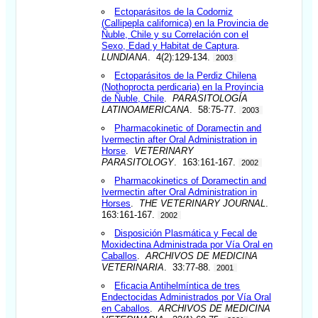
Ectoparásitos de la Codorniz
(Callipepla californica) en la Provincia de
Ñuble, Chile y su Correlación con el
Sexo, Edad y Habitat de Captura
.
LUNDIANA
. 4(2):129-134.
2003
Ectoparásitos de la Perdiz Chilena
(Nothoprocta perdicaria) en la Provincia
de Ñuble, Chile
.
PARASITOLOGÍA
LATINOAMERICANA
. 58:75-77.
2003
Pharmacokinetic of Doramectin and
Ivermectin after Oral Administration in
Horse
.
VETERINARY
PARASITOLOGY
. 163:161-167.
2002
Pharmacokinetics of Doramectin and
Ivermectin after Oral Administration in
Horses
.
THE VETERINARY JOURNAL
.
163:161-167.
2002
Disposición Plasmática y Fecal de
Moxidectina Administrada por Vía Oral en
Caballos
.
ARCHIVOS DE MEDICINA
VETERINARIA
. 33:77-88.
2001
Eficacia Antihelmíntica de tres
Endectocidas Administrados por Vía Oral
en Caballos
.
ARCHIVOS DE MEDICINA