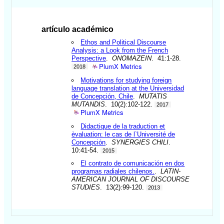
artículo académico
Ethos and Political Discourse
Analysis: a Look from the French
Perspective
.
ONOMAZEIN
. 41:1-28.
PlumX Metrics
2018
Motivations for studying foreign
language translation at the Universidad
de Concepción, Chile
.
MUTATIS
MUTANDIS
. 10(2):102-122.
2017
PlumX Metrics
Didactique de la traduction et
èvaluation: le cas de l`Université de
Concepción
.
SYNERGIES CHILI
.
10:41-54.
2015
El contrato de comunicación en dos
programas radiales chilenos.
.
LATIN-
AMERICAN JOURNAL OF DISCOURSE
STUDIES
. 13(2):99-120.
2013