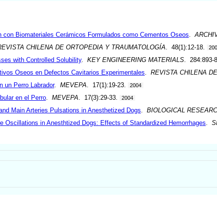
ión con Biomateriales Cerámicos Formulados como Cementos Oseos
.
ARCHI
REVISTA CHILENA DE ORTOPEDIA Y TRAUMATOLOGÍA
. 48(1):12-18.
20
es with Controlled Solubility
.
KEY ENGINEERING MATERIALS
. 284:893-
utivos Oseos en Defectos Cavitarios Experimentales
.
REVISTA CHILENA D
n un Perro Labrador
.
MEVEPA
. 17(1):19-23.
2004
bular en el Perro
.
MEVEPA
. 17(3):29-33.
2004
 and Main Arteries Pulsations in Anesthetized Dogs
.
BIOLOGICAL RESEAR
re Oscillations in Anesthtized Dogs: Effects of Standardized Hemorrhages
.
S