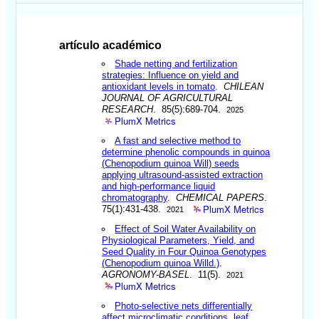
artículo académico
Shade netting and fertilization
strategies: Influence on yield and
antioxidant levels in tomato
.
CHILEAN
JOURNAL OF AGRICULTURAL
RESEARCH
. 85(5):689-704.
2025
PlumX Metrics
A fast and selective method to
determine phenolic compounds in quinoa
(Chenopodium quinoa Will) seeds
applying ultrasound-assisted extraction
and high-performance liquid
chromatography
.
CHEMICAL PAPERS
.
PlumX Metrics
75(1):431-438.
2021
Effect of Soil Water Availability on
Physiological Parameters, Yield, and
Seed Quality in Four Quinoa Genotypes
(Chenopodium quinoa Willd.)
.
AGRONOMY-BASEL
. 11(5).
2021
PlumX Metrics
Photo-selective nets differentially
affect microclimatic conditions, leaf