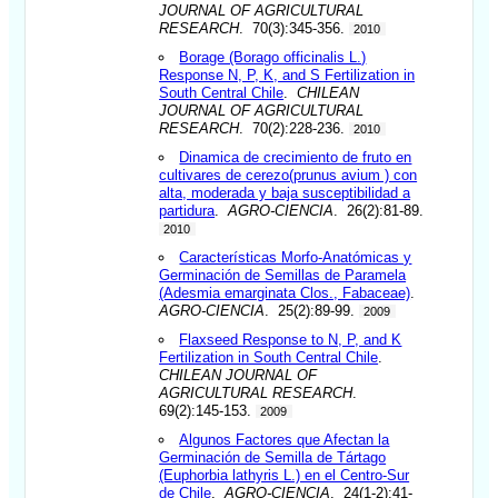
JOURNAL OF AGRICULTURAL
RESEARCH
. 70(3):345-356.
2010
Borage (Borago officinalis L.)
Response N, P, K, and S Fertilization in
South Central Chile
.
CHILEAN
JOURNAL OF AGRICULTURAL
RESEARCH
. 70(2):228-236.
2010
Dinamica de crecimiento de fruto en
cultivares de cerezo(prunus avium ) con
alta, moderada y baja susceptibilidad a
partidura
.
AGRO-CIENCIA
. 26(2):81-89.
2010
Características Morfo-Anatómicas y
Germinación de Semillas de Paramela
(Adesmia emarginata Clos., Fabaceae)
.
AGRO-CIENCIA
. 25(2):89-99.
2009
Flaxseed Response to N, P, and K
Fertilization in South Central Chile
.
CHILEAN JOURNAL OF
AGRICULTURAL RESEARCH
.
69(2):145-153.
2009
Algunos Factores que Afectan la
Germinación de Semilla de Tártago
(Euphorbia lathyris L.) en el Centro-Sur
de Chile
.
AGRO-CIENCIA
. 24(1-2):41-