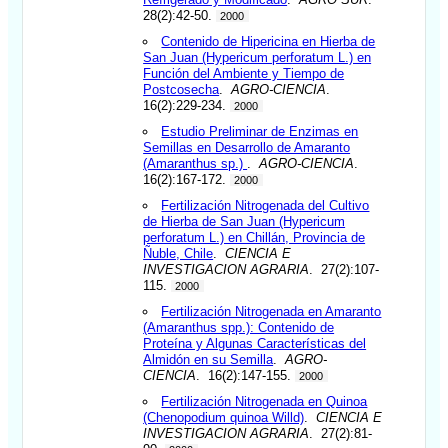
28(2):42-50.
2000
Contenido de Hipericina en Hierba de
San Juan (Hypericum perforatum L.) en
Función del Ambiente y Tiempo de
Postcosecha
.
AGRO-CIENCIA
.
16(2):229-234.
2000
Estudio Preliminar de Enzimas en
Semillas en Desarrollo de Amaranto
(Amaranthus sp.)
.
AGRO-CIENCIA
.
16(2):167-172.
2000
Fertilización Nitrogenada del Cultivo
de Hierba de San Juan (Hypericum
perforatum L.) en Chillán, Provincia de
Ñuble, Chile
.
CIENCIA E
INVESTIGACION AGRARIA
. 27(2):107-
115.
2000
Fertilización Nitrogenada en Amaranto
(Amaranthus spp.): Contenido de
Proteína y Algunas Características del
Almidón en su Semilla
.
AGRO-
CIENCIA
. 16(2):147-155.
2000
Fertilización Nitrogenada en Quinoa
(Chenopodium quinoa Willd)
.
CIENCIA E
INVESTIGACION AGRARIA
. 27(2):81-