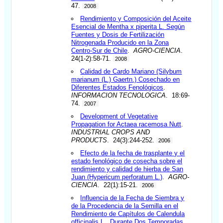
47.
2008
Rendimiento y Composición del Aceite
Esencial de Mentha x piperita L. Según
Fuentes y Dosis de Fertilización
Nitrogenada Producido en la Zona
Centro-Sur de Chile
.
AGRO-CIENCIA
.
24(1-2):58-71.
2008
Calidad de Cardo Mariano (Silybum
marianum (L.) Gaertn.) Cosechado en
Diferentes Estados Fenológicos
.
INFORMACION TECNOLOGICA
. 18:69-
74.
2007
Development of Vegetative
Propagation for Actaea racemosa Nutt
.
INDUSTRIAL CROPS AND
PRODUCTS
. 24(3):244-252.
2006
Efecto de la fecha de trasplante y el
estado fenológico de cosecha sobre el
rendimiento y calidad de hierba de San
Juan (Hypericum perforatum L.)
.
AGRO-
CIENCIA
. 22(1):15-21.
2006
Influencia de la Fecha de Siembra y
de la Procedencia de la Semilla en el
Rendimiento de Capítulos de Calendula
officinalis L., Durante Dos Temporadas