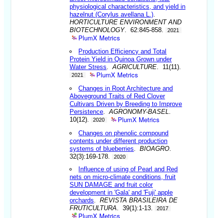
physiological characteristics, and yield in
hazelnut (Corylus avellana L.)
.
HORTICULTURE ENVIRONMENT AND
BIOTECHNOLOGY
. 62:845-858.
2021
PlumX Metrics
Production Efficiency and Total
Protein Yield in Quinoa Grown under
Water Stress
.
AGRICULTURE
. 11(11).
PlumX Metrics
2021
Changes in Root Architecture and
Aboveground Traits of Red Clover
Cultivars Driven by Breeding to Improve
Persistence
.
AGRONOMY-BASEL
.
PlumX Metrics
10(12).
2020
Changes on phenolic compound
contents under different production
systems of blueberries
.
BIOAGRO
.
32(3):169-178.
2020
Influence of using of Pearl and Red
nets on micro-climate conditions, fruit
SUN DAMAGE and fruit color
development in 'Gala' and 'Fuji' apple
orchards
.
REVISTA BRASILEIRA DE
FRUTICULTURA
. 39(1):1-13.
2017
PlumX Metrics