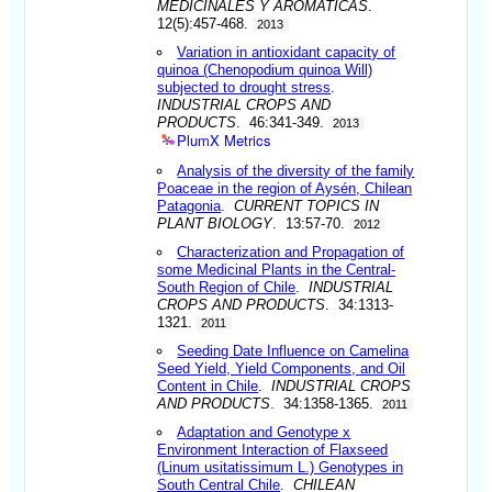
MEDICINALES Y AROMATICAS
.
12(5):457-468.
2013
Variation in antioxidant capacity of
quinoa (Chenopodium quinoa Will)
subjected to drought stress
.
INDUSTRIAL CROPS AND
PRODUCTS
. 46:341-349.
2013
PlumX Metrics
Analysis of the diversity of the family
Poaceae in the region of Aysén, Chilean
Patagonia
.
CURRENT TOPICS IN
PLANT BIOLOGY
. 13:57-70.
2012
Characterization and Propagation of
some Medicinal Plants in the Central-
South Region of Chile
.
INDUSTRIAL
CROPS AND PRODUCTS
. 34:1313-
1321.
2011
Seeding Date Influence on Camelina
Seed Yield, Yield Components, and Oil
Content in Chile
.
INDUSTRIAL CROPS
AND PRODUCTS
. 34:1358-1365.
2011
Adaptation and Genotype x
Environment Interaction of Flaxseed
(Linum usitatissimum L.) Genotypes in
South Central Chile
.
CHILEAN