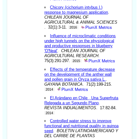
Chicory (cichorium intybus l.)
response to magnesium application
.
CHILEAN JOURNAL OF
AGRICULTURAL & ANIMAL SCIENCES
PlumX Metrics
. 32(1):3-11.
2016
Influence of microclimatic conditions
under high tunnels on the physiological
and productive responses in blueberry
'O'Neal'
.
CHILEAN JOURNAL OF
AGRICULTURAL RESEARCH
.
PlumX Metrics
75(3):291-297.
2015
Effects of the temperature decrease
on the development of the anther wall
and pollen grain in Oryza sativa L.
.
GAYANA BOTANICA
. 71(2):199-215.
PlumX Metrics
2014
El Arándano en Chile , Una Superfruta
Relegada a un Segundo Plano
.
REVISTA INDUALIMENTOS
. 17:82-84.
2014
Controlled water stress to improve
functional and nutritional quality in quinoa
seed
.
BOLETIN LATINOAMERICANO Y
DEL CARIBE DE PLANTAS