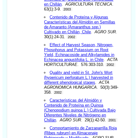
en Chillán
.
AGRICULTURA TECNICA
.
63(1):3-9.
2003
Contenido de Proteína y Algunas
Características del Almidón en Semillas
de Amaranto (Amaranthus spp.)
Cultivado en Chillán, Chile
.
AGRO SUR
.
30(1):24-31.
2002
Effect of Harvest Season, Nitrogen,
Phosphorus and Potassium on Root
Yield, Echinacoside and Alkylamides in
Echinacea angustifolia L. in Chile
.
ACTA
HORTICULTURAE
. 576:303-310.
2002
Quality and yield in St. John's Wort
(hypericum perforatum L.) harvested in
different phenological stages
.
ACTA
AGRONOMICA HUNGARICA
. 50(3):349-
358.
2002
Características del Almidón y
Contenido de Proteína en Quinoa
(Chenopodium quinoa L.) Cultivada Bajo
Diferentes Niveles de Nitrógeno en
Chillán
.
AGRO SUR
. 29(1):42-50.
2001
Comportamiento de Zarzaparrilla Roja
(Ribes rubrum) en Almacenaje
Refrigerado y Modificado
.
AGRO SUR
.