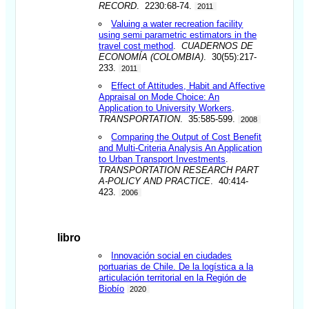
RECORD
. 2230:68-74.
2011
Valuing a water recreation facility
using semi parametric estimators in the
travel cost method
.
CUADERNOS DE
ECONOMÍA (COLOMBIA)
. 30(55):217-
233.
2011
Effect of Attitudes, Habit and Affective
Appraisal on Mode Choice: An
Application to University Workers
.
TRANSPORTATION
. 35:585-599.
2008
Comparing the Output of Cost Benefit
and Multi-Criteria Analysis An Application
to Urban Transport Investments
.
TRANSPORTATION RESEARCH PART
A-POLICY AND PRACTICE
. 40:414-
423.
2006
libro
Innovación social en ciudades
portuarias de Chile. De la logística a la
articulación territorial en la Región de
Biobío
2020