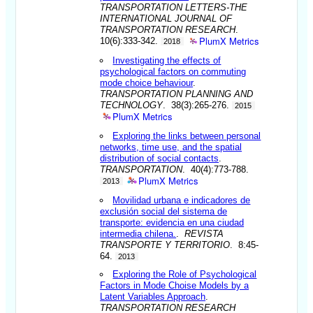
TRANSPORTATION LETTERS-THE
INTERNATIONAL JOURNAL OF
TRANSPORTATION RESEARCH
.
PlumX Metrics
10(6):333-342.
2018
Investigating the effects of
psychological factors on commuting
mode choice behaviour
.
TRANSPORTATION PLANNING AND
TECHNOLOGY
. 38(3):265-276.
2015
PlumX Metrics
Exploring the links between personal
networks, time use, and the spatial
distribution of social contacts
.
TRANSPORTATION
. 40(4):773-788.
PlumX Metrics
2013
Movilidad urbana e indicadores de
exclusión social del sistema de
transporte: evidencia en una ciudad
intermedia chilena.
.
REVISTA
TRANSPORTE Y TERRITORIO
. 8:45-
64.
2013
Exploring the Role of Psychological
Factors in Mode Choise Models by a
Latent Variables Approach
.
TRANSPORTATION RESEARCH