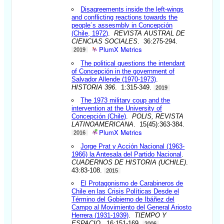
Disagreements inside the left-wings
and conflicting reactions towards the
people´s assesmbly in Concepción
(Chile, 1972)
.
REVISTA AUSTRAL DE
CIENCIAS SOCIALES
. 36:275-294.
PlumX Metrics
2019
The political questions the intendant
of Concepción in the government of
Salvador Allende (1970-1973)
.
HISTORIA 396
. 1:315-349.
2019
The 1973 military coup and the
intervention at the University of
Concepción (Chile)
.
POLIS, REVISTA
LATINOAMERICANA
. 15(45):363-384.
PlumX Metrics
2016
Jorge Prat y Acción Nacional (1963-
1966) la Antesala del Partido Nacional
.
CUADERNOS DE HISTORIA (UCHILE)
.
43:83-108.
2015
El Protagonismo de Carabineros de
Chile en las Crisis Políticas Desde el
Término del Gobierno de Ibáñez del
Campo al Movimiento del General Ariosto
Herrera (1931-1939)
.
TIEMPO Y
ESPACIO
. 16:151-169.
2006