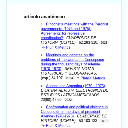
artículo académico
Pinochet's meetings with the Peronist
governments (1974 and 1975).
Agreements for repressive
coordination?
.
CUADERNOS DE
HISTORIA (UCHILE)
. 62:283-310.
2025
PlumX Metrics
Meetings and debates on the
problems of the woman in Concepcion
during the thousand days of Allende
(1970–1973)
.
REVISTA NOTAS
HISTORICAS Y GEOGRAFICAS
.
PlumX Metrics
(esp.):84-107.
2024
Allende and Argentina (1970 - 1973)
.
E-LATINA-REVISTA ELECTRONICA DE
ESTUDIOS LATINOAMERICANOS
.
20(80):47-69.
2022
Confrontation and political violence in
Concepción in the days of president
Allende (1970-1973)
.
CUADERNOS DE
HISTORIA (UCHILE)
. 50:103-133.
2019
PlumX Metrics