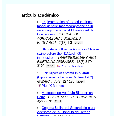
artículo académico
Implementation of the educational
model generic macrocompetencies in
veterinary medicine at Universidad de
Concepcion
.
JOURNAL OF
AGRICULTURAL SCIENCES
RESEARCH
. 2(12):1-3.
2022
Ubiquitous influenza A virus in Chilean
swine before the H1N1pdm09
introduction
.
TRANSBOUNDARY AND
EMERGING DISEASES
. 68(6):3174-
PlumX Metrics
3179.
2021
First report of fibroma in huemul
(Hippocamelus bisulcus Molina 1782)
.
GAYANA
. 78(2):127-129.
2014
PlumX Metrics
Mucocele de Vesícula Biliar en un
Perro
.
HOSPITALES VETERINARIOS
.
3(2):72-78.
2011
Ceguera Unilateral Secundaria a un
Adenoma de la Glándula del Tercer