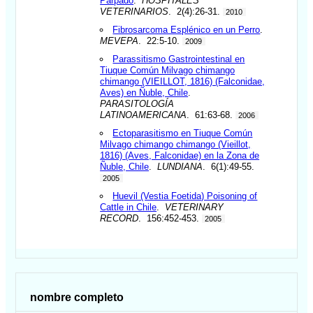
Párpado
.
HOSPITALES
VETERINARIOS
. 2(4):26-31.
2010
Fibrosarcoma Esplénico en un Perro
.
MEVEPA
. 22:5-10.
2009
Parassitismo Gastrointestinal en
Tiuque Común Milvago chimango
chimango (VIEILLOT, 1816) (Falconidae,
Aves) en Ñuble, Chile
.
PARASITOLOGÍA
LATINOAMERICANA
. 61:63-68.
2006
Ectoparasitismo en Tiuque Común
Milvago chimango chimango (Vieillot,
1816) (Aves, Falconidae) en la Zona de
Ñuble, Chile
.
LUNDIANA
. 6(1):49-55.
2005
Huevil (Vestia Foetida) Poisoning of
Cattle in Chile
.
VETERINARY
RECORD
. 156:452-453.
2005
nombre completo