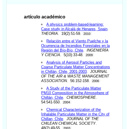
artículo académico
A physics problem-based-learning:
Case study in Alcalá de Henares, Spain
.
THEORIA
. 19(2):51-59.
2010
Relación entre el Viento Puelche y la
Ocurrencia de Incendios Forestales en la
Región del Bío-Bío, Chile
.
INGENIERÍA
Y CIENCIA
. 5(10):33-48.
2009
Analysis of Aerosol Particles and
Coarse Particulate Matter Concentrations
in Chillán, Chile, 2001-2003
.
JOURNAL
OF THE AIR & WASTE MANAGEMENT
ASSOCIATION
. 56:152-158.
2006
A Study of the Particulate Matter
PM10 Composition in the Atmosphere of
Chillán, Chile
.
CHEMOSPHERE
.
54:541-550.
2004
Chemical Characterization of the
Inhalable Particulate Matter in the City of
Chillan, Chile
.
JOURNAL OF THE
CHILEAN CHEMICAL SOCIETY
.
48(2):49-55.
2003