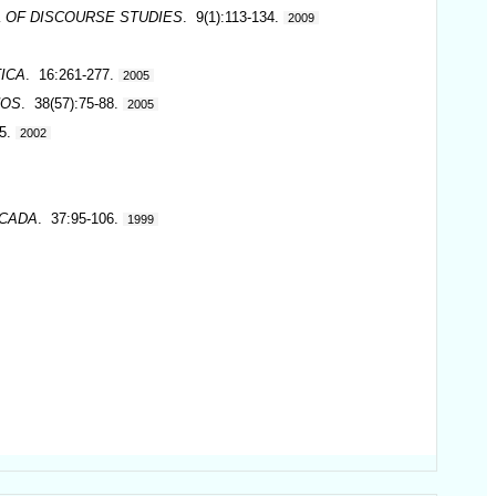
L OF DISCOURSE STUDIES
. 9(1):113-134.
2009
TICA
. 16:261-277.
2005
NOS
. 38(57):75-88.
2005
45.
2002
ICADA
. 37:95-106.
1999