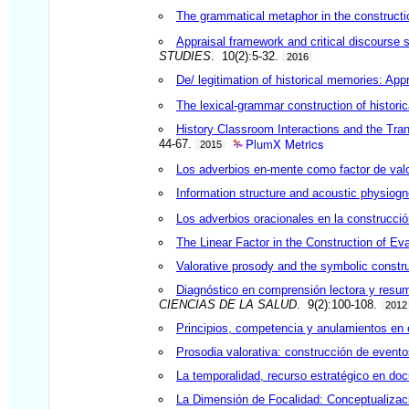
The grammatical metaphor in the constructio
Appraisal framework and critical discourse s
STUDIES
. 10(2):5-32.
2016
De/ legitimation of historical memories: App
The lexical-grammar construction of histori
History Classroom Interactions and the Tra
PlumX Metrics
44-67.
2015
Los adverbios en-mente como factor de valor
Information structure and acoustic physiog
Los adverbios oracionales en la construcción
The Linear Factor in the Construction of Ev
Valorative prosody and the symbolic construc
Diagnóstico en comprensión lectora y resume
CIENCIAS DE LA SALUD
. 9(2):100-108.
2012
Principios, competencia y anulamientos en 
Prosodia valorativa: construcción de eventos
La temporalidad, recurso estratégico en do
La Dimensión de Focalidad: Conceptualizac