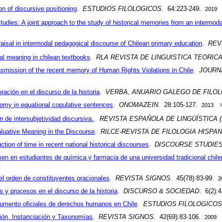
n of discursive positioning
.
ESTUDIOS FILOLOGICOS
. 64:223-249.
2019
tudies: A joint approach to the study of historical memories from an intermod
raisal in intermodal pedagogical discourse of Chilean primary education
.
REV
cal meaning in chilean textbooks
.
RLA REVISTA DE LINGUISTICA TEORIC
nsmission of the recent memory of Human Rights Violations in Chile
.
JOURN
ación en el discurso de la historia
.
VERBA, ANUARIO GALEGO DE FILOL
nomy in equational copulative sentences
.
ONOMAZEIN
. 28:105-127.
2013
 de intersubjetividad discursiva.
.
REVISTA ESPAÑOLA DE LINGÜÍSTICA (
aluative Meaning in the Discourse
.
RILCE-REVISTA DE FILOLOGIA HISPAN
tion of time in recent national historical discourses
.
DISCOURSE STUDIE
n en estudiantes de química y farmacia de una universidad tradicional chile
el orden de constituyentes oracionales
.
REVISTA SIGNOS
. 45(78):83-99.
2
 y procesos en el discurso de la historia
.
DISCURSO & SOCIEDAD
. 6(2):
cumento oficiales de derechos humanos en Chile
.
ESTUDIOS FILOLOGICOS
ión, Instanciación y Taxonomías
.
REVISTA SIGNOS
. 42(69):83-106.
2009