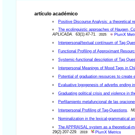
artículo académico
Positive Discourse Analysis: a theoretical r
The ecolinguistic approaches of Haugen, Co
PlumX Metr
APLICADA
. 63(1):47-71.
2025
Interpersonal/textual contínuum of Tag Que
Functional Profiling of Approximant Resour
Systemic-functional description of Tag Ques
Interpersonal Meanings of Mood Tags in Ch
Potential of graduation resources to create 
Evaluative logogenesis of adverbs ending in-
Graduating political crisis and violence in t
Perfilamiento metafuncional de las oracione
Interpersonal Profiling of Tag-Questions
.
N
Nominalization in the lexical-grammatical an
The APPRAISAL system as a theoretical-metho
PlumX Metrics
29(2):207-229.
2019