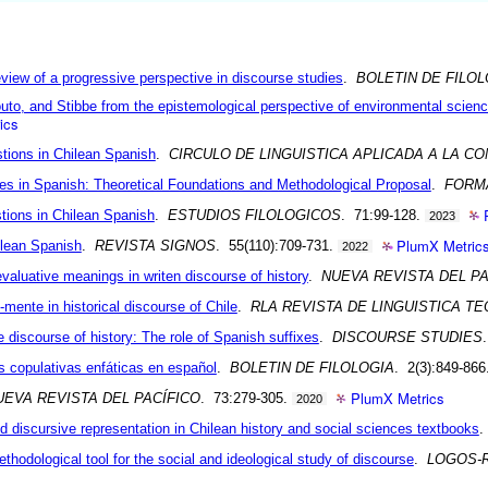
eview of a progressive perspective in discourse studies
.
BOLETIN DE FILOL
uto, and Stibbe from the epistemological perspective of environmental scien
ics
stions in Chilean Spanish
.
CIRCULO DE LINGUISTICA APLICADA A LA C
ces in Spanish: Theoretical Foundations and Methodological Proposal
.
FORM
tions in Chilean Spanish
.
ESTUDIOS FILOLOGICOS
. 71:99-128.
2023
PlumX Metric
ilean Spanish
.
REVISTA SIGNOS
. 55(110):709-731.
2022
evaluative meanings in writen discourse of history
.
NUEVA REVISTA DEL PA
mente in historical discourse of Chile
.
RLA REVISTA DE LINGUISTICA TE
he discourse of history: The role of Spanish suffixes
.
DISCOURSE STUDIES
s copulativas enfáticas en español
.
BOLETIN DE FILOLOGIA
. 2(3):849-866
PlumX Metrics
UEVA REVISTA DEL PACÍFICO
. 73:279-305.
2020
d discursive representation in Chilean history and social sciences textbooks
dological tool for the social and ideological study of discourse
.
LOGOS-R