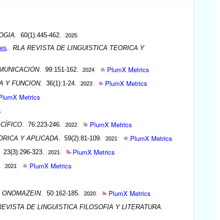
OGIA
. 60(1):445-462.
2025
ces
.
RLA REVISTA DE LINGUISTICA TEORICA Y
PlumX Metrics
OMUNICACION
. 99:151-162.
2024
PlumX Metrics
A Y FUNCION
. 36(1):1-24.
2023
PlumX Metrics
s
PlumX Metrics
CÍFICO
. 76:223-246.
2022
PlumX Metrics
ORICA Y APLICADA
. 59(2):81-109.
2021
PlumX Metrics
. 23(3):296-323.
2021
PlumX Metrics
.
2021
PlumX Metrics
.
ONOMAZEIN
. 50:162-185.
2020
EVISTA DE LINGUISTICA FILOSOFIA Y LITERATURA
.