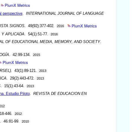
PlumX Metrics
al perspective
.
INTERNATIONAL JOURNAL OF LANGUAGE
PlumX Metrics
ISTA SIGNOS
. 49(92):377-402.
2016
A Y APLICADA
. 54(1):51-77.
2016
AL OF EDUCATIONAL MEDIA, MEMORY, AND SOCIETY
.
OGÍA
. 42:99-134.
2015
PlumX Metrics
RSEL)
. 43(1):89-121.
2013
ICA
. 29(2):443-472.
2013
S
. 15(1):43-64.
2013
na. Estudio Piloto
.
REVISTA DE EDUCACION EN
012
418-446.
2012
. 46:81-99.
2010