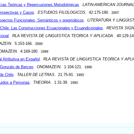
ncias Teóricas y Repercusiones Metodológicas
.
LATIN-AMERICAN JOURNA
Perspectivas y Casos
.
ESTUDIOS FILOLOGICOS
. 42:175-190.
2007
 Aspectos Funcionales, Semánticos y pragmáticos
.
LITERATURA Y LINGÜIS
e Chile: Las Construcciones Ecuacionales y Ecuandicionales
.
REVISTA SIG
ional
.
RLA REVISTA DE LINGUISTICA TEORICA Y APLICADA
. 40:129-1
AZEIN
. 5:153-166.
2000
OMAZEIN
. 4:169-180.
1999
l Atributiva en Expañol
.
RLA REVISTA DE LINGUISTICA TEORICA Y APL
e Gonzalo de Berceo
.
ONOMAZEIN
. 1:104-121.
1996
de Chile
.
TALLER DE LETRAS
. 21:75-91.
1993
uidos a Personas
.
THEORIA
. 1:31-39.
1992