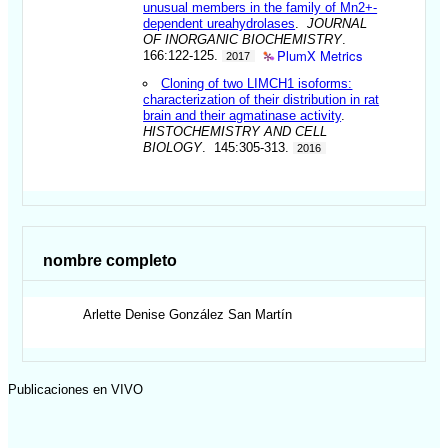
unusual members in the family of Mn2+-
dependent ureahydrolases
.
JOURNAL
OF INORGANIC BIOCHEMISTRY
.
PlumX Metrics
166:122-125.
2017
Cloning of two LIMCH1 isoforms:
characterization of their distribution in rat
brain and their agmatinase activity
.
HISTOCHEMISTRY AND CELL
BIOLOGY
. 145:305-313.
2016
nombre completo
Arlette Denise
González San Martín
Publicaciones en VIVO