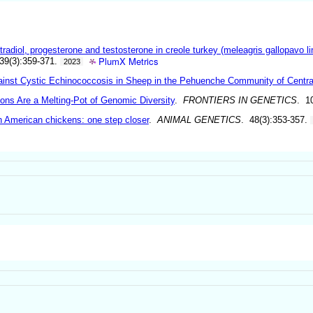
adiol, progesterone and testosterone in creole turkey (meleagris gallopavo li
PlumX Metrics
39(3):359-371.
2023
inst Cystic Echinococcosis in Sheep in the Pehuenche Community of Central
ons Are a Melting-Pot of Genomic Diversity
.
FRONTIERS IN GENETICS
. 1
th American chickens: one step closer
.
ANIMAL GENETICS
. 48(3):353-357.