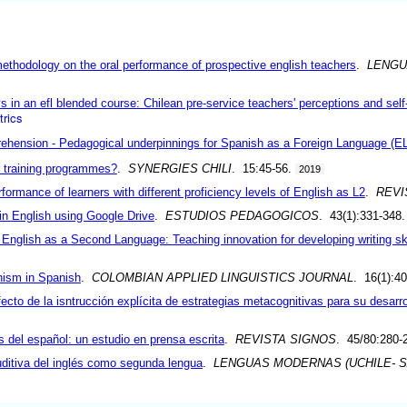
 methodology on the oral performance of prospective english teachers
.
LENGU
ys in an efl blended course: Chilean pre-service teachers' perceptions and se
rics
prehension - Pedagogical underpinnings for Spanish as a Foreign Language (E
r training programmes?
.
SYNERGIES CHILI
. 15:45-56.
2019
formance of learners with different proficiency levels of English as L2
.
REVI
 in English using Google Drive
.
ESTUDIOS PEDAGOGICOS
. 43(1):331-348
 English as a Second Language: Teaching innovation for developing writing ski
nism in Spanish
.
COLOMBIAN APPLIED LINGUISTICS JOURNAL
. 16(1):4
cto de la isntrucción explícita de estrategias metacognitivas para su desarro
 del español: un estudio en prensa escrita
.
REVISTA SIGNOS
. 45/80:280-
uditiva del inglés como segunda lengua
.
LENGUAS MODERNAS (UCHILE- S