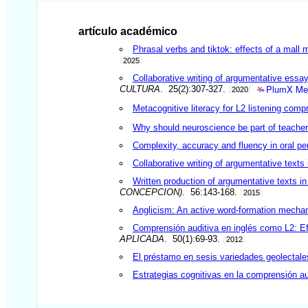
artículo académico
Phrasal verbs and tiktok: effects of a mall
2025
Collaborative writing of argumentative essa
PlumX Met
CULTURA
. 25(2):307-327.
2020
Metacognitive literacy for L2 listening com
Why should neuroscience be part of teache
Complexity, accuracy and fluency in oral per
Collaborative writing of argumentative texts
Written production of argumentative texts in
CONCEPCION)
. 56:143-168.
2015
Anglicism: An active word-formation mecha
Comprensión auditiva en inglés como L2: Efe
APLICADA
. 50(1):69-93.
2012
El préstamo en sesis variedades geolectales
Estrategias cognitivas en la comprensión a