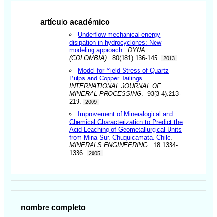
artículo académico
Underflow mechanical energy
disipation in hydrocyclones: New
modeling approach
.
DYNA
(COLOMBIA)
. 80(181):136-145.
2013
Model for Yield Stress of Quartz
Pulps and Copper Tailings
.
INTERNATIONAL JOURNAL OF
MINERAL PROCESSING
. 93(3-4):213-
219.
2009
Improvement of Mineralogical and
Chemical Characterization to Predict the
Acid Leaching of Geometallurgical Units
from Mina Sur, Chuquicamata, Chile
.
MINERALS ENGINEERING
. 18:1334-
1336.
2005
nombre completo