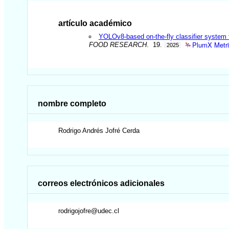
artículo académico
YOLOv8-based on-the-fly classifier system f
PlumX Metr
FOOD RESEARCH
. 19.
2025
nombre completo
Rodrigo Andrés
Jofré Cerda
correos electrónicos adicionales
rodrigojofre@udec.cl