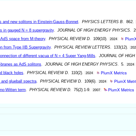
es and new solitons in Einstein-Gauss-Bonnet
.
PHYSICS LETTERS B
. 862.
es in gauged N = 8 supergravity
.
JOURNAL OF HIGH ENERGY PHYSICS
. 2
PlumX
n AdS space from M-theory
.
PHYSICAL REVIEW D
. 109(10).
2024
n from Type IIB Supergravity
.
PHYSICAL REVIEW LETTERS
. 133(12).
20
nnection of different vacua of N = 4 Super Yang-Mills
.
JOURNAL OF HIGH
-branes as AdS solitons
.
JOURNAL OF HIGH ENERGY PHYSICS
. 5.
2024
PlumX Metrics
nd black holes
.
PHYSICAL REVIEW D
. 110(2).
2024
PlumX Metr
, and glueball spectra
.
PHYSICAL REVIEW D
. 109(6).
2024
PlumX Metrics
no-Witten term
.
PHYSICAL REVIEW D
. 75(2):1-9.
2007