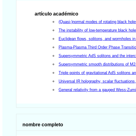
artículo académico
(Quasi-)normal modes of rotating black hol
The instability of low-temperature black hol
Euclidean flows, solitons, and wormholes i
Plasma-Plasma Third Order Phase Transitio
Supersymmetric AdS solitons and the interco
Supersymmetric smooth distributions of M2
Triple points of gravitational AdS solitons a
Universal IR holography, scalar fluctuations
General relativity from a gauged Wess-Zumi
nombre completo