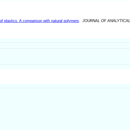
s of plastics: A comparison with natural polymers
.
JOURNAL OF ANALYTICAL