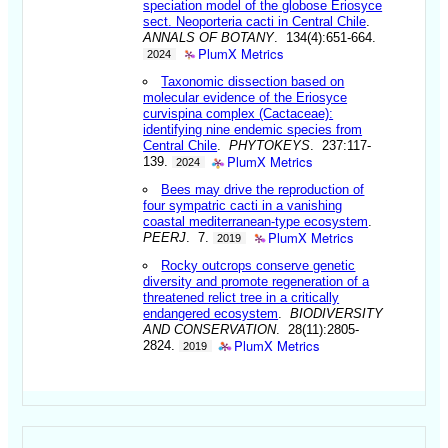
speciation model of the globose Eriosyce
sect. Neoporteria cacti in Central Chile
.
ANNALS OF BOTANY
. 134(4):651-664.
PlumX Metrics
2024
Taxonomic dissection based on
molecular evidence of the Eriosyce
curvispina complex (Cactaceae):
identifying nine endemic species from
Central Chile
.
PHYTOKEYS
. 237:117-
PlumX Metrics
139.
2024
Bees may drive the reproduction of
four sympatric cacti in a vanishing
coastal mediterranean-type ecosystem
.
PlumX Metrics
PEERJ
. 7.
2019
Rocky outcrops conserve genetic
diversity and promote regeneration of a
threatened relict tree in a critically
endangered ecosystem
.
BIODIVERSITY
AND CONSERVATION
. 28(11):2805-
PlumX Metrics
2824.
2019