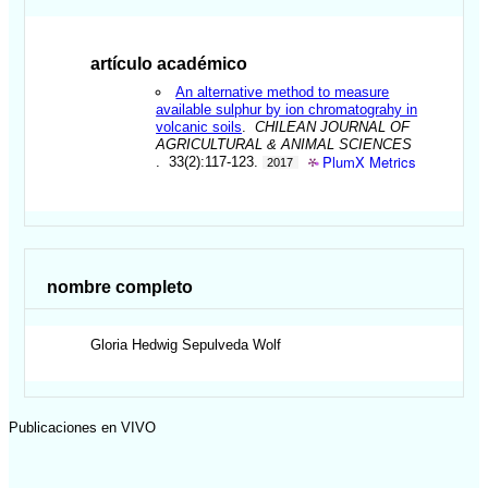
artículo académico
An alternative method to measure
available sulphur by ion chromatograhy in
volcanic soils
.
CHILEAN JOURNAL OF
AGRICULTURAL & ANIMAL SCIENCES
PlumX Metrics
. 33(2):117-123.
2017
nombre completo
Gloria Hedwig
Sepulveda Wolf
Publicaciones en VIVO