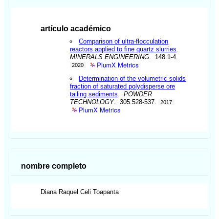
artículo académico
Comparison of ultra-flocculation
reactors applied to fine quartz slurries
.
MINERALS ENGINEERING
. 148:1-4.
PlumX Metrics
2020
Determination of the volumetric solids
fraction of saturated polydisperse ore
tailing sediments
.
POWDER
TECHNOLOGY
. 305:528-537.
2017
PlumX Metrics
nombre completo
Diana Raquel
Celi Toapanta