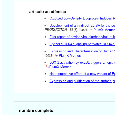
artículo académico
Oxidized Low-Density Lipoprotein Induces Re
Development of an indirect ELISA for the se
PlumX Metric
PRODUCTION
. 56(8).
2024
First report of bovine viral diarrhea virus 
Epithelial TLR4 Signaling Activates DUOX2 
Expression and Characterization of Human V
PlumX Metrics
2019
LOX-1 activation by oxLDL triggers an epith
PlumX Metrics
Neuroprotective effect of a new variant of 
Expression and purification of the surface p
nombre completo