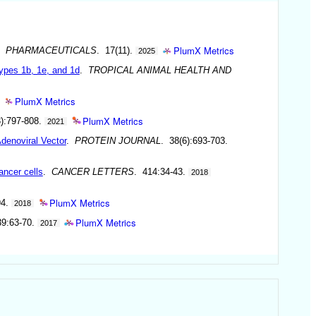
PlumX Metrics
.
PHARMACEUTICALS
. 17(11).
2025
types 1b, 1e, and 1d
.
TROPICAL ANIMAL HEALTH AND
PlumX Metrics
PlumX Metrics
3):797-808.
2021
denoviral Vector
.
PROTEIN JOURNAL
. 38(6):693-703.
ancer cells
.
CANCER LETTERS
. 414:34-43.
2018
PlumX Metrics
94.
2018
PlumX Metrics
39:63-70.
2017