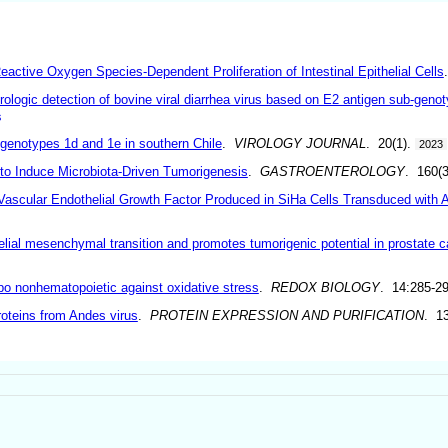
active Oxygen Species-Dependent Proliferation of Intestinal Epithelial Cells
rologic detection of bovine viral diarrhea virus based on E2 antigen sub-geno
s
subgenotypes 1d and 1e in southern Chile
.
VIROLOGY JOURNAL
. 20(1).
2023
to Induce Microbiota-Driven Tumorigenesis
.
GASTROENTEROLOGY
. 160(
ascular Endothelial Growth Factor Produced in SiHa Cells Transduced with A
elial mesenchymal transition and promotes tumorigenic potential in prostate c
Epo nonhematopoietic against oxidative stress
.
REDOX BIOLOGY
. 14:285-2
roteins from Andes virus
.
PROTEIN EXPRESSION AND PURIFICATION
. 1