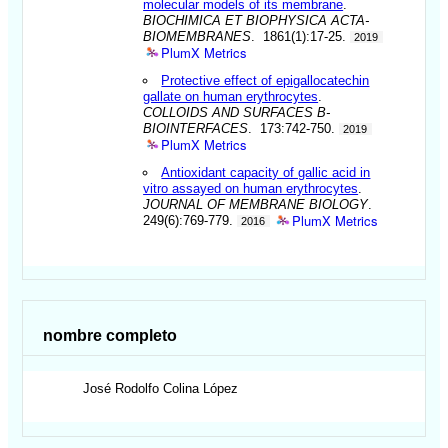
molecular models of its membrane
.
BIOCHIMICA ET BIOPHYSICA ACTA-
BIOMEMBRANES
. 1861(1):17-25.
2019
PlumX Metrics
Protective effect of epigallocatechin
gallate on human erythrocytes
.
COLLOIDS AND SURFACES B-
BIOINTERFACES
. 173:742-750.
2019
PlumX Metrics
Antioxidant capacity of gallic acid in
vitro assayed on human erythrocytes
.
JOURNAL OF MEMBRANE BIOLOGY
.
PlumX Metrics
249(6):769-779.
2016
nombre completo
José Rodolfo
Colina López