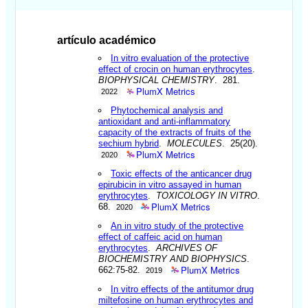
artículo académico
In vitro evaluation of the protective
effect of crocin on human erythrocytes
.
BIOPHYSICAL CHEMISTRY
. 281.
PlumX Metrics
2022
Phytochemical analysis and
antioxidant and anti-inflammatory
capacity of the extracts of fruits of the
sechium hybrid
.
MOLECULES
. 25(20).
PlumX Metrics
2020
Toxic effects of the anticancer drug
epirubicin in vitro assayed in human
erythrocytes
.
TOXICOLOGY IN VITRO
.
PlumX Metrics
68.
2020
An in vitro study of the protective
effect of caffeic acid on human
erythrocytes
.
ARCHIVES OF
BIOCHEMISTRY AND BIOPHYSICS
.
PlumX Metrics
662:75-82.
2019
In vitro effects of the antitumor drug
miltefosine on human erythrocytes and